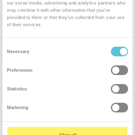
our social media, advertising and analytics partners who
may combine it with other information that you’ve
provided to them or that they’ve collected from your use
Jedinečná
of their services.
bezpečnosť
Podliehame tým najprísnejším bezpečnostným normám. Všetky
Consent
Necessary
služby zákazníkov sú šifrované
Selection
Preferences
Statistics
Marketing
24 hodinový
servis
Naši kvalifikovaní administrátori rýchlo a ochotne vyriešia akýkoľvek
Allow all