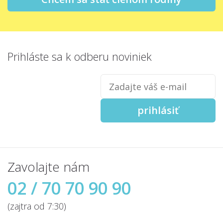
Prihláste sa
k odberu noviniek
Zadajte
váš
e-
mail
prihlásiť
Zavolajte nám
02 / 70 70 90 90
(zajtra od 7:30)