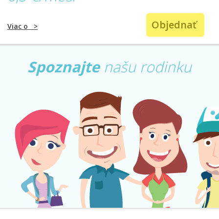
Objednať
Viac o
>
Spoznajte
našu rodinku