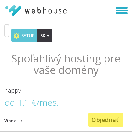
Zobra
|
Skryť
navig
SETUP
SK
Prejsť
na
obsah
Spoľahlivý hosting pre
vaše domény
happy
od 1,1 €/mes.
Objednať
Viac o
>