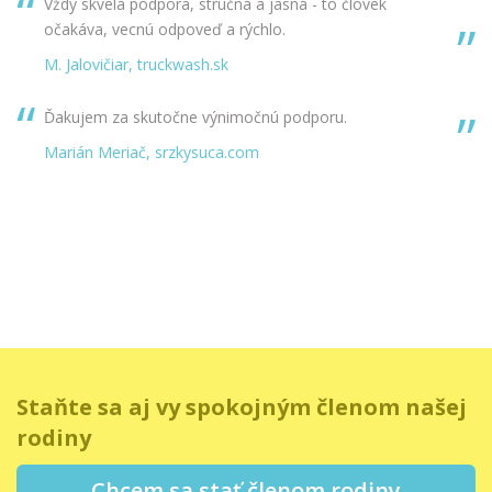
Vždy skvelá podpora, stručná a jasná - to človek
očakáva, vecnú odpoveď a rýchlo.
M. Jalovičiar, truckwash.sk
Ďakujem za skutočne výnimočnú podporu.
Marián Meriač, srzkysuca.com
Staňte sa aj vy spokojným členom našej
rodiny
Chcem sa stať členom rodiny