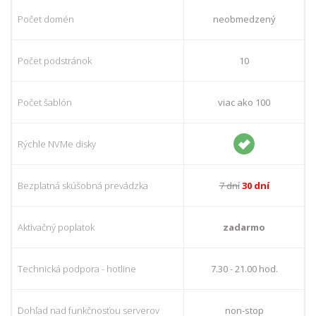
Počet domén
neobmedzený
Počet podstránok
10
Počet šablón
viac ako 100
Rýchle NVMe disky
Bezplatná skúšobná prevádzka
7 dní
30 dní
Aktivačný poplatok
zadarmo
Technická podpora - hotline
7.30 - 21.00 hod.
Dohľad nad funkčnosťou serverov
non-stop