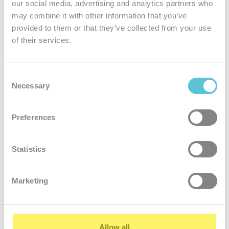
our social media, advertising and analytics partners who
Technická podpora - hotline
7.30 - 21.00 hod.
may combine it with other information that you’ve
provided to them or that they’ve collected from your use
Dohľad nad funkčnosťou serverov
non-stop
of their services.
9,8 €/mes.
Consent
Necessary
Selection
Objednať
Preferences
Spustiť DEMO
Statistics
Často sa pýtate...
Marketing
Allow all