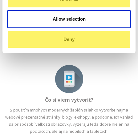
Čo je to Webstránka?
Allow selection
Je to hostingový balík obsahujúci nástroj WebHouse SiteBuilder na
jednoduchú tvorbu webstránok a e-shopov. Súčasťou balíka nie je
Deny
FTP priestor. Ak potrebujete FTP priestor, tak si vyberte z ponuky
hostingov
Happy
alebo
Profi
.
Čo si viem vytvoriť?
S použitím mnohých moderných šablón si ľahko vytvoríte najmä
webové prezentačné stránky, blogy, e-shopy, a podobne. Ich vzhľad
sa prispôsobí veľkosti obrazovky, vyzerajú teda dobre nielen na
počítačoch, ale aj na mobiloch a tabletoch.