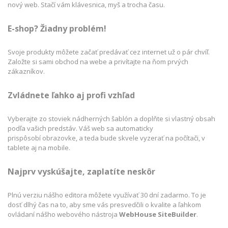
nový web. Stačí vám klávesnica, myš a trocha času.
E-shop? Žiadny problém!
Svoje produkty môžete začať predávať cez internet už o pár chvíľ.
Založte si sami obchod na webe a privítajte na ňom prvých
zákazníkov.
Zvládnete ľahko aj profi vzhľad
Vyberajte zo stoviek nádherných šablón a doplňte si vlastný obsah
podľa vašich predstáv. Váš web sa automaticky
prispôsobí obrazovke, a teda bude skvele vyzerať na počítači, v
tablete aj na mobile.
Najprv vyskúšajte, zaplatíte neskôr
Plnú verziu nášho editora môžete využívať 30 dní zadarmo. To je
dosť dlhý čas na to, aby sme vás presvedčili o kvalite a ľahkom
ovládaní nášho webového nástroja
WebHouse SiteBuilder
.