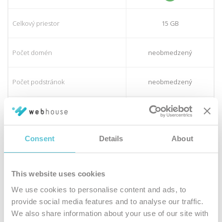
Celkový priestor
15 GB
Počet domén
neobmedzený
Počet podstránok
neobmedzený
Počet šablón
viac ako 100
Consent
Details
About
Rýchle NVMe disky
Bezplatná skúšobná prevádzka
7 dní
30 dní
This website uses cookies
We use cookies to personalise content and ads, to
Aktivačný poplatok
zadarmo
provide social media features and to analyse our traffic.
We also share information about your use of our site with