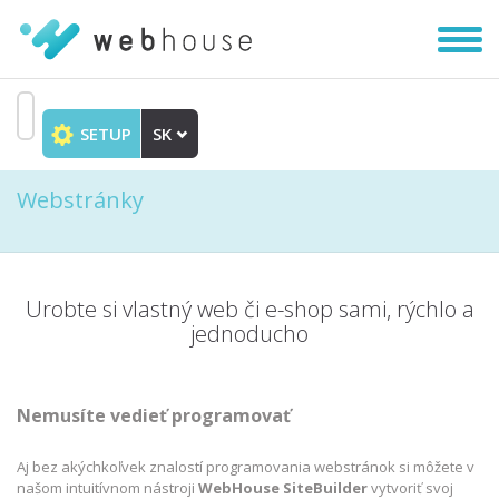
Zobra
|
Skryť
navig
SETUP
SK
Prejsť
na
Webstránky
obsah
Urobte si vlastný web či e-shop sami, rýchlo a
jednoducho
Nemusíte vedieť programovať
Aj bez akýchkoľvek znalostí programovania webstránok si môžete v
našom intuitívnom nástroji
WebHouse SiteBuilder
vytvoriť svoj