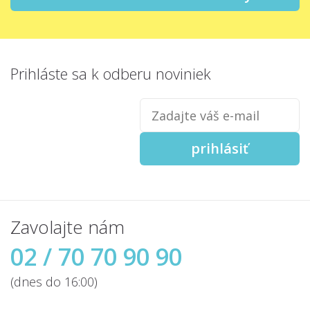
Prihláste sa
k odberu noviniek
Zadajte
váš
e-
mail
prihlásiť
Zavolajte nám
02 / 70 70 90 90
(dnes do 16:00)