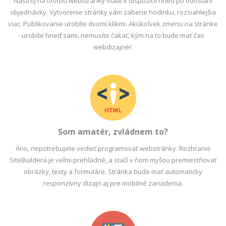
Nástroj na tvorbu webstránky máte k dispozícii hneď po odoslaní
objednávky. Vytvorenie stránky vám zaberie hodinku, rozsiahlejšia
viac. Publikovanie urobíte dvomi klikmi. Akúkoľvek zmenu na stránke
urobíte hneď sami, nemusíte čakať, kým na to bude mať čas
webdizajnér.
Som amatér, zvládnem to?
Áno, nepotrebujete vedieť programovať webstránky. Rozhranie
SiteBuildera je veľmi prehľadné, a stačí v ňom myšou premiestňovať
obrázky, texty a formuláre. Stránka bude mať automaticky
responzívny dizajn aj pre mobilné zariadenia.