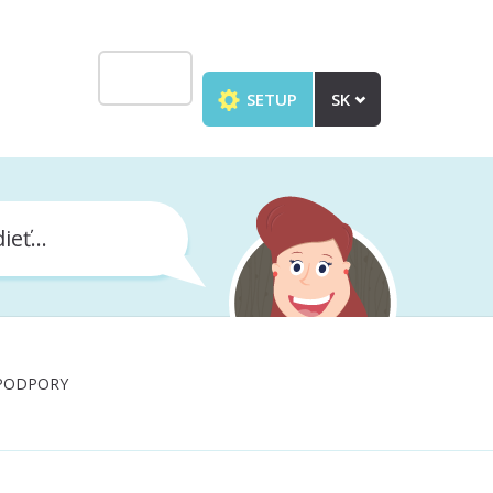
SETUP
SK
ieť...
PODPORY