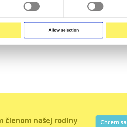
Allow selection
m členom našej rodiny
Chcem sa 