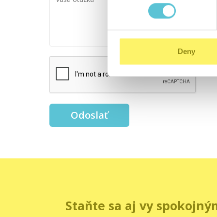
otázka *:
Deny
Odoslať
Staňte sa aj vy spokojný