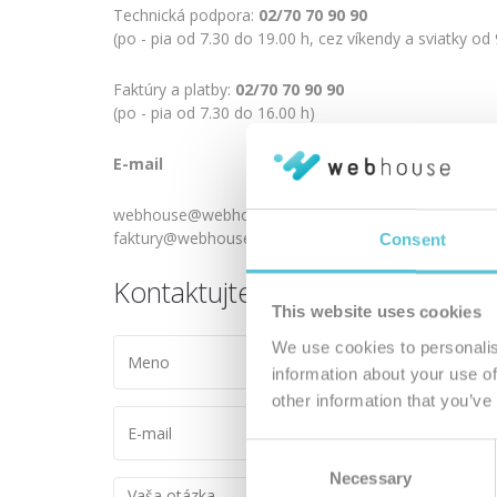
Technická podpora:
02/70 70 90 90
(po - pia od 7.30 do 19.00 h, cez víkendy a sviatky od
Faktúry a platby:
02/70 70 90 90
(po - pia od 7.30 do 16.00 h)
E-mail
webhouse@webhouse.sk - helpdesk, technické záležit
faktury@webhouse.sk - platby, faktúry
Consent
Kontaktujte nás
This website uses cookies
Meno *:
We use cookies to personalis
information about your use of
other information that you’ve
E-
mail *:
Consent
Necessary
Selection
Vaša