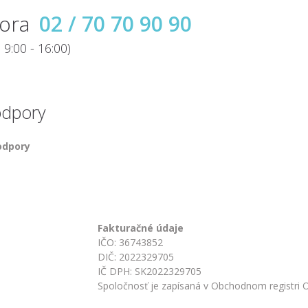
ora
02 / 70 70 90 90
e 9:00 - 16:00)
odpory
odpory
Fakturačné údaje
IČO: 36743852
DIČ: 2022329705
IČ DPH: SK2022329705
Spoločnosť je zapísaná v Obchodnom registri O