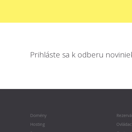
Prihláste sa
k odberu novinie
Domény
Rezervá
Hosting
Ovládac