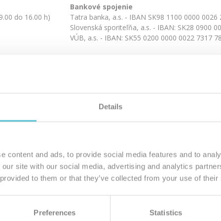
Bankové spojenie
 9.00 do 16.00 h)
Tatra banka, a.s. - IBAN SK98 1100 0000 002
Slovenská sporiteľňa, a.s. - IBAN: SK28 0900
VÚB, a.s. - IBAN: SK55 0200 0000 0022 7317 
Orgánom dozoru a dohľadu, ktorému činnosť p
inšpekcia, Inšpektorát SOI pre Trnavský kraj, P
osti
Details
e content and ads, to provide social media features and to analy
 our site with our social media, advertising and analytics partn
 provided to them or that they’ve collected from your use of their
Preferences
Statistics