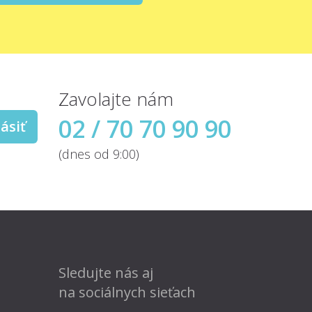
Zavolajte nám
02 / 70 70 90 90
ásiť
(dnes od 9:00)
Sledujte nás aj
na sociálnych sieťach