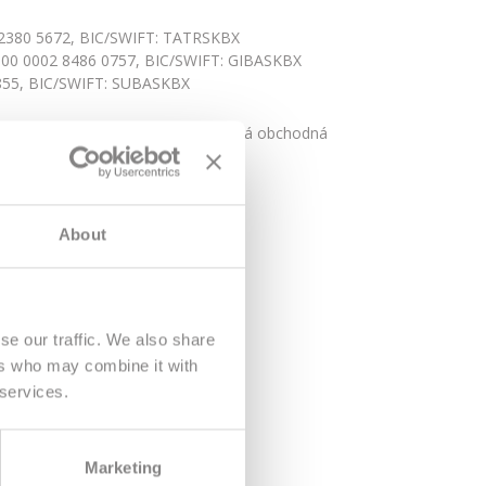
6 2380 5672, BIC/SWIFT: TATRSKBX
 0000 0002 8486 0757, BIC/SWIFT: GIBASKBX
7855, BIC/SWIFT: SUBASKBX
oskytovateľa podlieha, je Slovenská obchodná
ekárska 23, 917 01 Trnava 1.
About
se our traffic. We also share
ers who may combine it with
 services.
Marketing