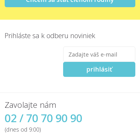
Prihláste sa
k odberu noviniek
Zadajte
váš
e-
mail
prihlásiť
Zavolajte nám
02 / 70 70 90 90
(dnes od 9:00)