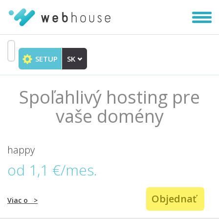
Zobra
|
Skryť
navig
SETUP
SK
Prejsť
na
obsah
Spoľahlivý hosting pre
vaše domény
happy
od 1,1 €/mes.
Objednať
Viac o
>