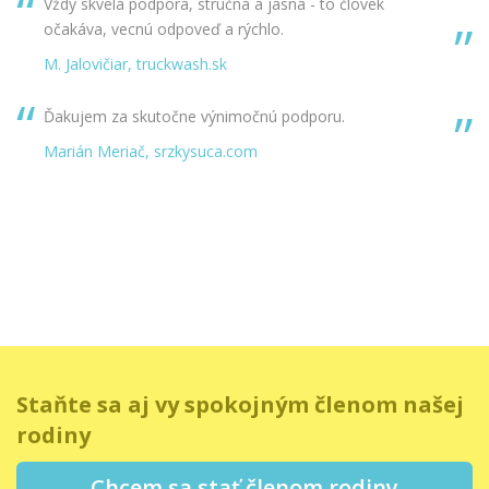
Vždy skvelá podpora, stručná a jasná - to človek
očakáva, vecnú odpoveď a rýchlo.
M. Jalovičiar, truckwash.sk
Ďakujem za skutočne výnimočnú podporu.
Marián Meriač, srzkysuca.com
Staňte sa aj vy spokojným členom našej
rodiny
Chcem sa stať členom rodiny