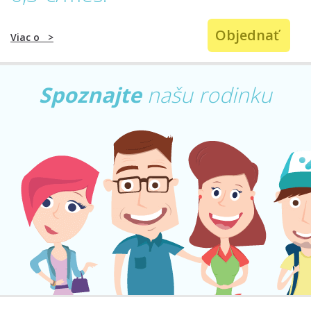
Objednať
Viac o
>
Spoznajte
našu rodinku