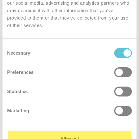
our social media, advertising and analytics partners who
may combine it with other information that you’ve
provided to them or that they’ve collected from your use
Jedinečná
of their services.
bezpečnosť
Podliehame tým najprísnejším bezpečnostným normám. Všetky
Consent
Necessary
služby zákazníkov sú šifrované
Selection
Preferences
Statistics
Marketing
24 hodinový
servis
Naši kvalifikovaní administrátori rýchlo a ochotne vyriešia akýkoľvek
Allow all