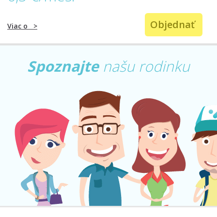
Objednať
Viac o
>
Spoznajte
našu rodinku