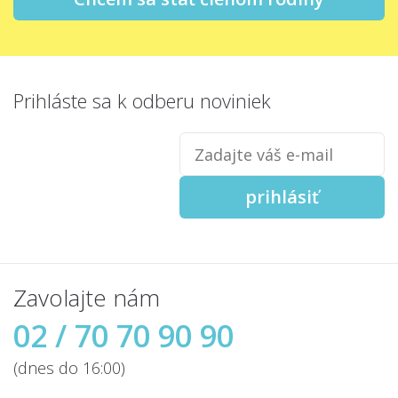
Prihláste sa
k odberu noviniek
Zadajte
váš
e-
mail
prihlásiť
Zavolajte nám
02 / 70 70 90 90
(dnes do 16:00)