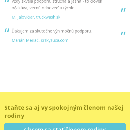
Vždy skvelá podpora, stručná a jasná - to človek
očakáva, vecnú odpoveď a rýchlo.
M. Jalovičiar, truckwash.sk
Ďakujem za skutočne výnimočnú podporu.
Marián Meriač, srzkysuca.com
Staňte sa aj vy spokojným členom našej
rodiny
Chcem sa stať členom rodiny