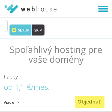
Zobra
|
Skryť
navig
SETUP
SK
Prejsť
na
obsah
Spoľahlivý hosting pre
vaše domény
happy
od 1,1 €/mes.
Objednať
Viac o
>