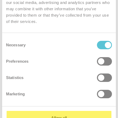
our social media, advertising and analytics partners who
may combine it with other information that you’ve
provided to them or that they’ve collected from your use
Jedinečná
of their services.
bezpečnosť
Podliehame tým najprísnejším bezpečnostným normám. Všetky
Consent
Necessary
služby zákazníkov sú šifrované
Selection
Preferences
Statistics
Marketing
24 hodinový
servis
Naši kvalifikovaní administrátori rýchlo a ochotne vyriešia akýkoľvek
Allow all