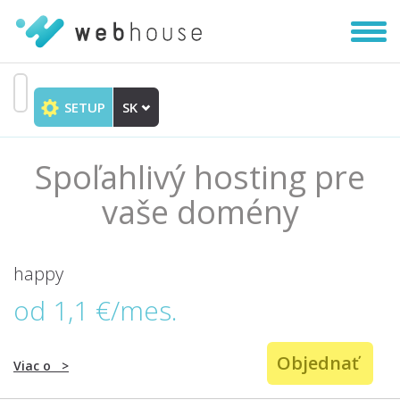
Zobra
|
Skryť
navig
SETUP
SK
Prejsť
na
obsah
Spoľahlivý hosting pre
vaše domény
happy
od 1,1 €/mes.
Objednať
Viac o
>