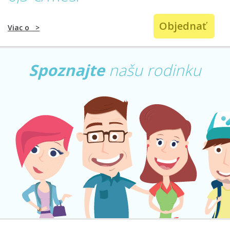
Objednať
Viac o
>
Spoznajte
našu rodinku