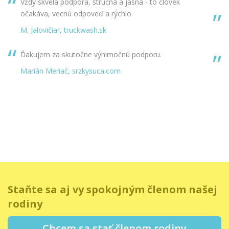
Vždy skvelá podpora, stručná a jasná - to človek
očakáva, vecnú odpoveď a rýchlo.
M. Jalovičiar, truckwash.sk
Ďakujem za skutočne výnimočnú podporu.
Marián Meriač, srzkysuca.com
Staňte sa aj vy spokojným členom našej
rodiny
Chcem sa stať členom rodiny