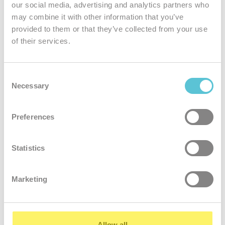
our social media, advertising and analytics partners who
may combine it with other information that you’ve
provided to them or that they’ve collected from your use
Jedinečná
of their services.
bezpečnosť
Podliehame tým najprísnejším bezpečnostným normám. Všetky
Consent
Necessary
služby zákazníkov sú šifrované
Selection
Preferences
Statistics
Marketing
24 hodinový
servis
Naši kvalifikovaní administrátori rýchlo a ochotne vyriešia akýkoľvek
Allow all