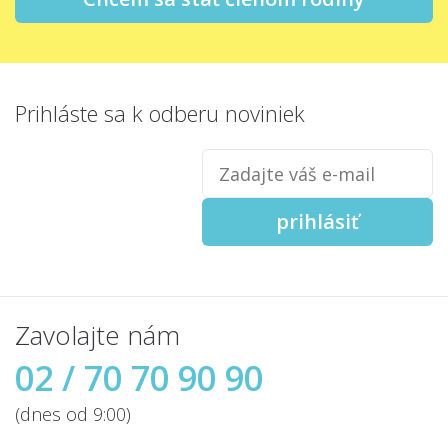
Prihláste sa
k odberu noviniek
Zadajte
váš
e-
mail
prihlásiť
Zavolajte nám
02 / 70 70 90 90
(dnes od 9:00)