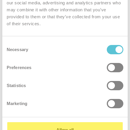
our social media, advertising and analytics partners who
may combine it with other information that you’ve
provided to them or that they’ve collected from your use
Jedinečná
of their services.
bezpečnosť
Podliehame tým najprísnejším bezpečnostným normám. Všetky
Consent
Necessary
služby zákazníkov sú šifrované
Selection
Preferences
Statistics
Marketing
24 hodinový
servis
Naši kvalifikovaní administrátori rýchlo a ochotne vyriešia akýkoľvek
Allow all