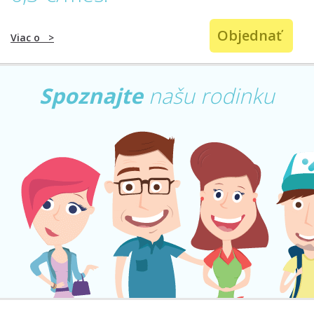
Objednať
Viac o
>
Spoznajte
našu rodinku