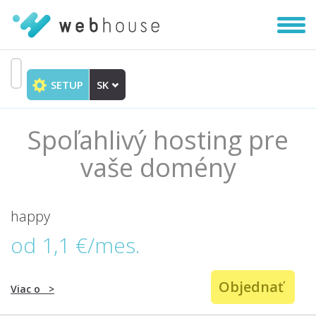
Zobra
|
Skryť
navig
SETUP
SK
Prejsť
na
obsah
Spoľahlivý hosting pre
vaše domény
happy
od 1,1 €/mes.
Objednať
Viac o
>