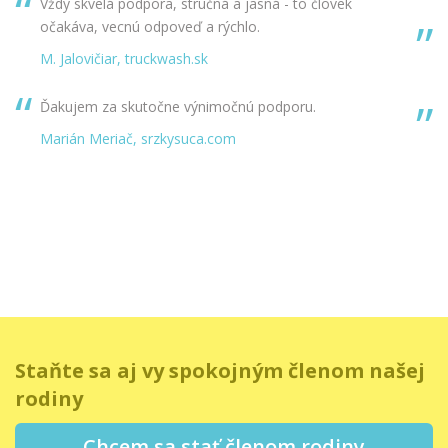
Vždy skvelá podpora, stručná a jasná - to človek
očakáva, vecnú odpoveď a rýchlo.
M. Jalovičiar, truckwash.sk
Ďakujem za skutočne výnimočnú podporu.
Marián Meriač, srzkysuca.com
Staňte sa aj vy spokojným členom našej
rodiny
Chcem sa stať členom rodiny