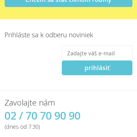
Prihláste sa
k odberu noviniek
Zadajte
váš
e-
mail
prihlásiť
Zavolajte nám
02 / 70 70 90 90
(dnes od 7:30)