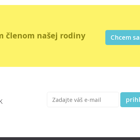
m členom našej rodiny
Chcem sa 
Zadajte
k
prihl
váš
e-
mail