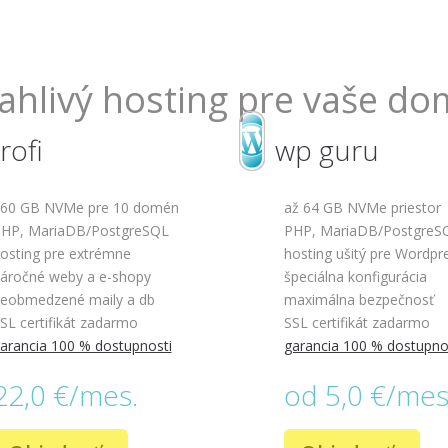
ahlivý hosting pre vaše d
rofi
wp guru
60 GB NVMe pre 10 domén
až 64 GB NVMe priestor
HP, MariaDB/PostgreSQL
PHP, MariaDB/PostgreS
osting pre extrémne
hosting ušitý pre Wordpr
áročné weby a e-shopy
špeciálna konfigurácia
eobmedzené maily a db
maximálna bezpečnosť
SL certifikát zadarmo
SSL certifikát zadarmo
arancia 100 % dostupnosti
garancia 100 % dostupno
22,0 €/mes.
od 5,0 €/mes