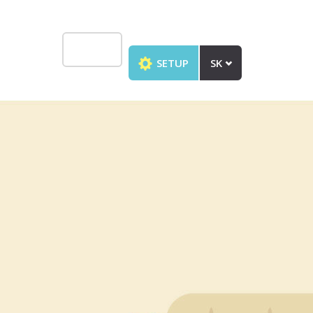
SETUP
SK