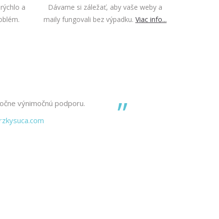
 rýchlo a
Dávame si záležať, aby vaše weby a
oblém.
maily fungovali bez výpadku.
Viac info...
očne výnimočnú podporu.
srzkysuca.com