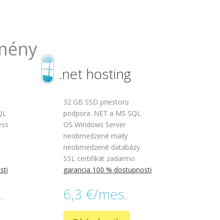
omény
.net hosting
32 GB SSD priestoru
QL
podpora .NET a MS SQL
ess
OS Windows Server
neobmedzené maily
neobmedzené databázy
SSL certifikát zadarmo
sti
garancia 100 % dostupnosti
.
6,3 €/mes.