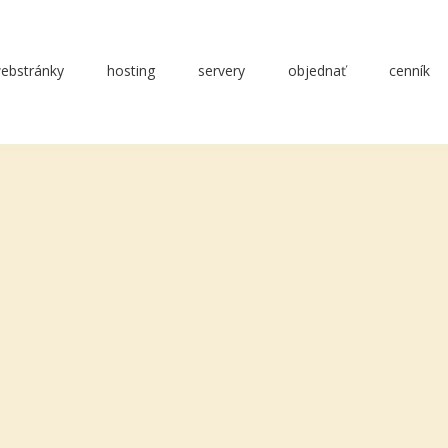
ebstránky
hosting
servery
objednať
cenník