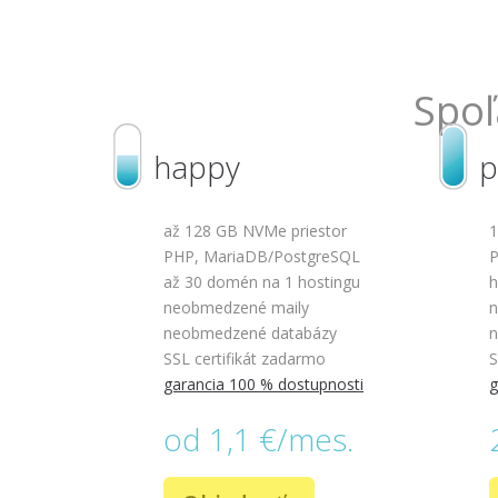
Spoľ
happy
p
až 128 GB NVMe priestor
1
PHP, MariaDB/PostgreSQL
P
až 30 domén na 1 hostingu
h
neobmedzené maily
n
neobmedzené databázy
n
SSL certifikát zadarmo
S
garancia 100 % dostupnosti
g
od 1,1 €/mes.