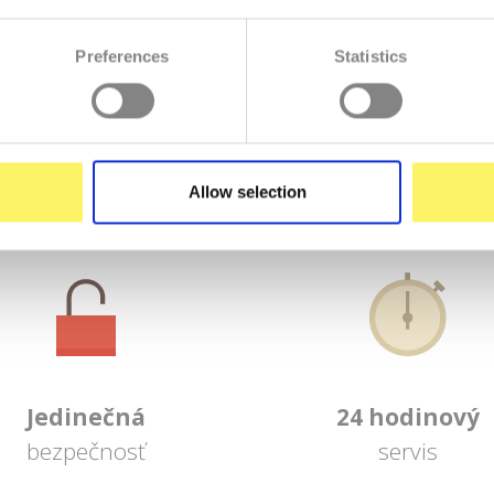
Preferences
Statistics
Staráme sa o vás ako najlepšie vieme
Allow selection
Jedinečná
24 hodinový
bezpečnosť
servis