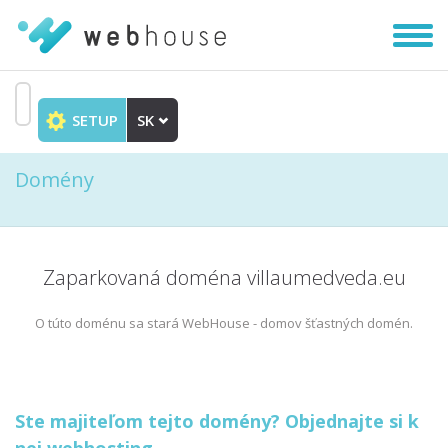
Zobra
|
Skryť
navig
SETUP
SK
Prejsť
na
Domény
obsah
Zaparkovaná doména villaumedveda.eu
O túto doménu sa stará WebHouse - domov šťastných domén.
Ste majiteľom tejto domény? Objednajte si k