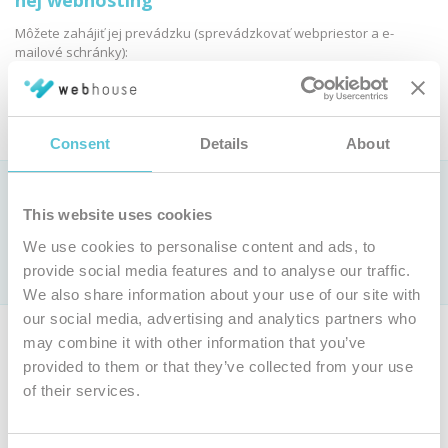
nej webhosting
Môžete zahájiť jej prevádzku (sprevádzkovať webpriestor a e-
mailové schránky):
Objednať webhosting
Consent
Details
About
Ako si vybrať webhostingovú službu?
This website uses cookies
Pozrite si
porovnanie parametrov webhostingových služieb »
We use cookies to personalise content and ads, to
Len u nás webhosting už od 0,9 € bez DPH mesačne (
cenník
)
provide social media features and to analyse our traffic.
s jedinečnou
garanciou 100 % dostupnosti
We also share information about your use of our site with
our social media, advertising and analytics partners who
Ak nie ste majiteľom tejto domény, môžete si objednať vlastnú
may combine it with other information that you’ve
doménu a webhosting.
provided to them or that they’ve collected from your use
of their services.
Objednať inú doménu