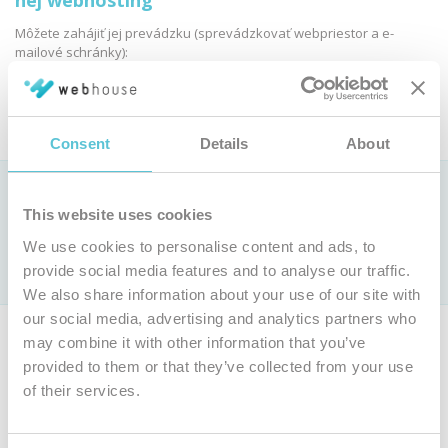
nej webhosting
Môžete zahájiť jej prevádzku (sprevádzkovať webpriestor a e-
mailové schránky):
Objednať webhosting
Consent
Details
About
Ako si vybrať webhostingovú službu?
This website uses cookies
Pozrite si
porovnanie parametrov webhostingových služieb »
We use cookies to personalise content and ads, to
Len u nás webhosting už od 0,9 € bez DPH mesačne (
cenník
)
provide social media features and to analyse our traffic.
s jedinečnou
garanciou 100 % dostupnosti
We also share information about your use of our site with
our social media, advertising and analytics partners who
Ak nie ste majiteľom tejto domény, môžete si objednať vlastnú
may combine it with other information that you’ve
doménu a webhosting.
provided to them or that they’ve collected from your use
of their services.
Objednať inú doménu