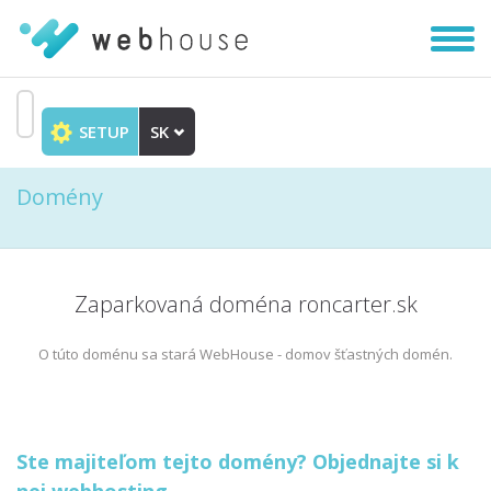
Zobra
|
Skryť
navig
SETUP
SK
Prejsť
na
Domény
obsah
Zaparkovaná doména roncarter.sk
O túto doménu sa stará WebHouse - domov šťastných domén.
Ste majiteľom tejto domény? Objednajte si k