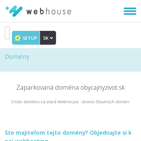
Zobra
|
Skryť
navig
SETUP
SK
Prejsť
na
Domény
obsah
Zaparkovaná doména obycajnyzivot.sk
O túto doménu sa stará WebHouse - domov šťastných domén.
Ste majiteľom tejto domény? Objednajte si k