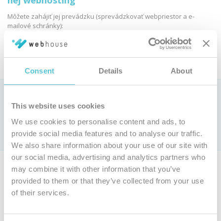
nej webhosting
Môžete zahájiť jej prevádzku (sprevádzkovať webpriestor a e-
mailové schránky):
Objednať webhosting
Consent
Details
About
Ako si vybrať webhostingovú službu?
This website uses cookies
Pozrite si
porovnanie parametrov webhostingových služieb »
We use cookies to personalise content and ads, to
Len u nás webhosting už od 0,9 € bez DPH mesačne (
cenník
)
provide social media features and to analyse our traffic.
s jedinečnou
garanciou 100 % dostupnosti
We also share information about your use of our site with
our social media, advertising and analytics partners who
Ak nie ste majiteľom tejto domény, môžete si objednať vlastnú
may combine it with other information that you’ve
doménu a webhosting.
provided to them or that they’ve collected from your use
of their services.
Objednať inú doménu