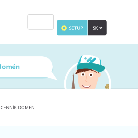
SETUP
SK
 domén
CENNÍK DOMÉN