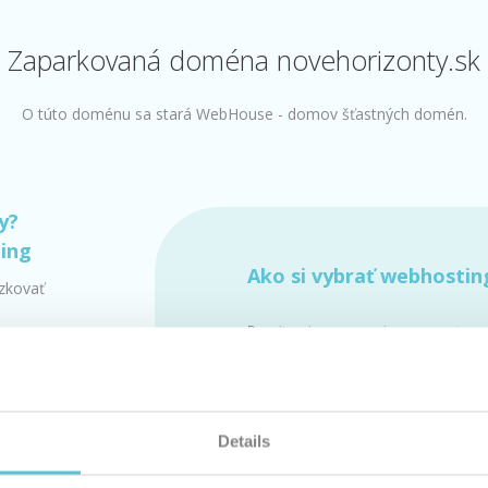
Zaparkovaná doména novehorizonty.sk
O túto doménu sa stará WebHouse - domov šťastných domén.
y?
ting
Ako si vybrať webhostin
dzkovať
Pozrite si
porovnanie parametrov
služieb »
Len u nás webhosting už od 0,9 
(
cenník
)
s jedinečnou
garanciou 100 % dos
Details