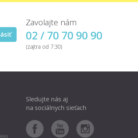
Zavolajte nám
02 / 70 70 90 90
ásiť
(zajtra od 7:30)
Sledujte nás aj
na sociálnych sieťach
kies