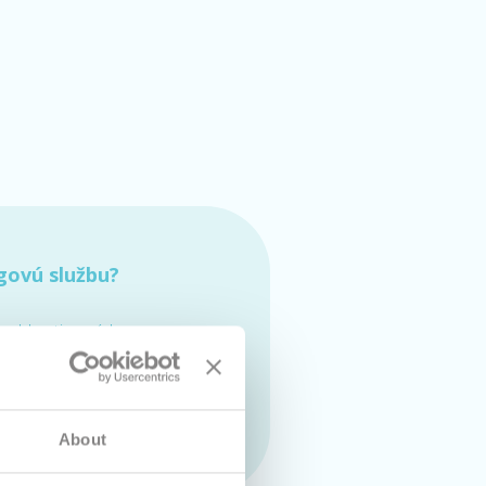
govú službu?
 webhostingových
€ bez DPH mesačne
tupnosti
About