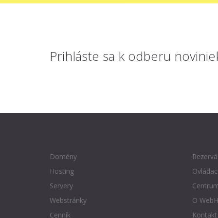
Prihláste sa
k odberu novinie
Domény
Rezervá
Hosting
Ovládac
Servery
Centrum
Webstránky
O WebH
Cenník
Kontakt