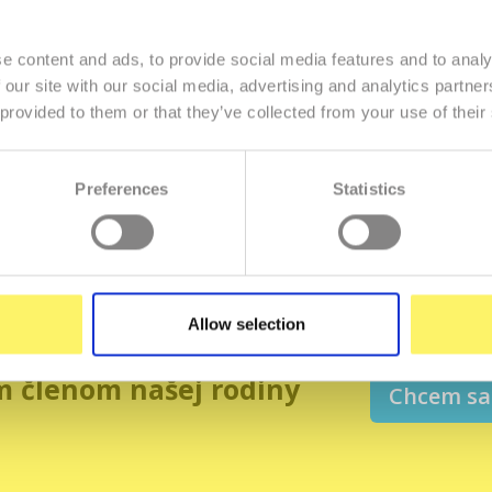
e content and ads, to provide social media features and to analy
 our site with our social media, advertising and analytics partn
te majiteľom tejto domény, môžete si objednať vlastnú doménu a we
 provided to them or that they’ve collected from your use of their
Objednať inú doménu
Preferences
Statistics
Allow selection
m členom našej rodiny
Chcem sa 