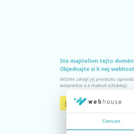
Ste majiteľom tejto domén
Objednajte si k nej webhos
Môžete zahájiť jej prevádzku (sprevá
webpriestor a e-mailové schránky):
Objednať webhosting
Consent