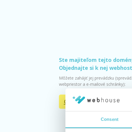
Ste majiteľom tejto domén
Objednajte si k nej webhos
Môžete zahájiť jej prevádzku (sprevá
webpriestor a e-mailové schránky):
Objednať webhosting
Consent