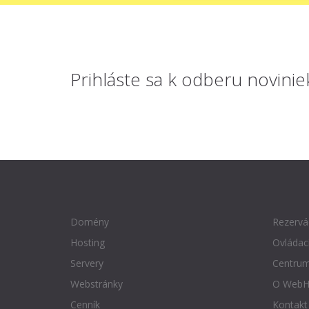
Prihláste sa
k odberu novinie
Domény
Rezervá
Hosting
Ovládac
Servery
Centrum
Webstránky
O WebH
Cenník
Kontakt