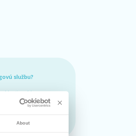
govú službu?
 webhostingových
€ bez DPH mesačne
tupnosti
About