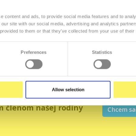
e content and ads, to provide social media features and to analy
 our site with our social media, advertising and analytics partn
te majiteľom tejto domény, môžete si objednať vlastnú doménu a we
 provided to them or that they’ve collected from your use of their
Objednať inú doménu
Preferences
Statistics
Allow selection
m členom našej rodiny
Chcem sa 