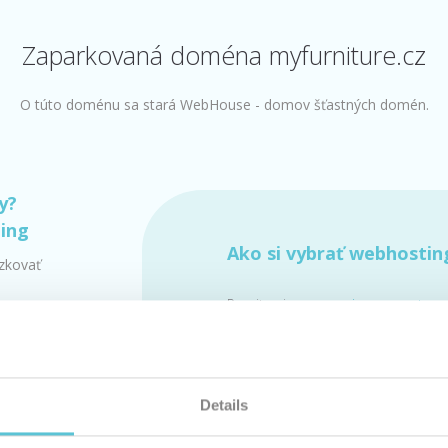
Zaparkovaná doména myfurniture.cz
O túto doménu sa stará WebHouse - domov šťastných domén.
y?
ting
Ako si vybrať webhostin
dzkovať
Pozrite si
porovnanie parametrov
služieb »
Len u nás webhosting už od 0,9 
(
cenník
)
s jedinečnou
garanciou 100 % dos
Details