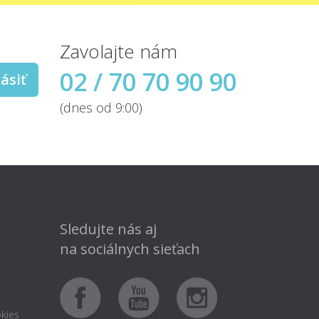
Zavolajte nám
02 / 70 70 90 90
ásiť
(dnes od 9:00)
Sledujte nás aj
na sociálnych sieťach
kies