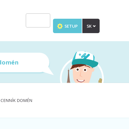
SETUP
SK
 domén
CENNÍK DOMÉN