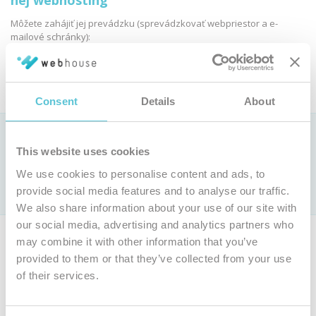
nej webhosting
Môžete zahájiť jej prevádzku (sprevádzkovať webpriestor a e-
mailové schránky):
Objednať webhosting
Consent
Details
About
Ako si vybrať webhostingovú službu?
This website uses cookies
Pozrite si
porovnanie parametrov webhostingových služieb »
We use cookies to personalise content and ads, to
Len u nás webhosting už od 0,9 € bez DPH mesačne (
cenník
)
provide social media features and to analyse our traffic.
s jedinečnou
garanciou 100 % dostupnosti
We also share information about your use of our site with
our social media, advertising and analytics partners who
Ak nie ste majiteľom tejto domény, môžete si objednať vlastnú
may combine it with other information that you’ve
doménu a webhosting.
provided to them or that they’ve collected from your use
of their services.
Objednať inú doménu