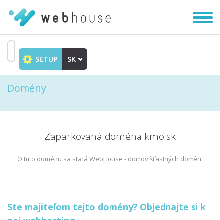
Zobra
|
Skryť
navig
SETUP
SK
Prejsť
na
Domény
obsah
Zaparkovaná doména kmo.sk
O túto doménu sa stará WebHouse - domov šťastných domén.
Ste majiteľom tejto domény? Objednajte si k