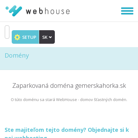
Zobra
|
Skryť
navig
SETUP
SK
Prejsť
na
Domény
obsah
Zaparkovaná doména gemerskahorka.sk
O túto doménu sa stará WebHouse - domov šťastných domén.
Ste majiteľom tejto domény? Objednajte si k