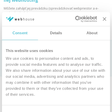
nej webhosting
Môžete zahájiť jej prevádzku (sprevádzkovať webpriestor a e-
mailové schránky):
Objednať webhosting
Consent
Details
About
Ako si vybrať webhostingovú službu?
This website uses cookies
Pozrite si
We use cookies to personalise content and ads, to
porovnanie parametrov webhostingových služieb »
Len u nás webhosting už od 0,9 € bez DPH mesačne (
cenník
)
provide social media features and to analyse our traffic.
s jedinečnou
garanciou 100 % dostupnosti
We also share information about your use of our site with
our social media, advertising and analytics partners who
may combine it with other information that you’ve
Ak nie ste majiteľom tejto domény, môžete si objednať vlastnú
provided to them or that they’ve collected from your use
doménu a webhosting.
of their services.
Objednať inú doménu
Consent