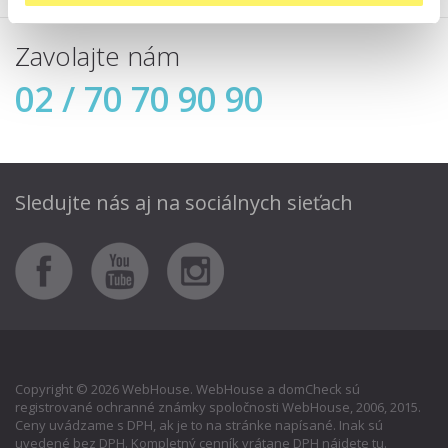
Zavolajte nám
02 / 70 70 90 90
Sledujte nás aj
na sociálnych sieťach
Copyright © 2026 WebHouse. WebHouse a domCheck sú
registrované ochranné známky spoločnosti WebHouse, 2006, 2015.
Ceny uvádzame s DPH, ak je to na stránke napísané. Inak sú
uvedené bez DPH. Kompletný cenník vrátane DPH nájdete
tu
.