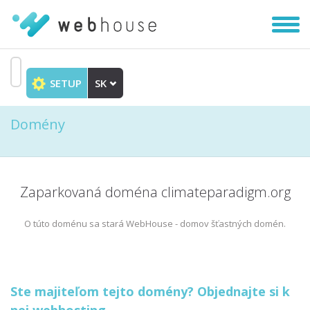
Zobra
|
Skryť
navig
SETUP
SK
Prejsť
na
Domény
obsah
Zaparkovaná doména climateparadigm.org
O túto doménu sa stará WebHouse - domov šťastných domén.
Ste majiteľom tejto domény? Objednajte si k