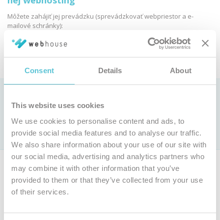
nej webhosting
Môžete zahájiť jej prevádzku (sprevádzkovať webpriestor a e-
mailové schránky):
Objednať webhosting
Consent
Details
About
Ako si vybrať webhostingovú službu?
This website uses cookies
Pozrite si
porovnanie parametrov webhostingových služieb »
We use cookies to personalise content and ads, to
Len u nás webhosting už od 0,9 € bez DPH mesačne (
cenník
)
provide social media features and to analyse our traffic.
s jedinečnou
garanciou 100 % dostupnosti
We also share information about your use of our site with
our social media, advertising and analytics partners who
Ak nie ste majiteľom tejto domény, môžete si objednať vlastnú
may combine it with other information that you’ve
doménu a webhosting.
provided to them or that they’ve collected from your use
of their services.
Objednať inú doménu