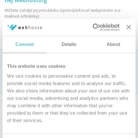
nej webhosting
Môžete zahájiť jej prevádzku (sprevádzkovať webpriestor a e-
mailové schránky):
Objednať webhosting
Consent
Details
About
Ako si vybrať webhostingovú službu?
This website uses cookies
Pozrite si
porovnanie parametrov webhostingových služieb »
We use cookies to personalise content and ads, to
Len u nás webhosting už od 0,9 € bez DPH mesačne (
cenník
)
provide social media features and to analyse our traffic.
s jedinečnou
garanciou 100 % dostupnosti
We also share information about your use of our site with
our social media, advertising and analytics partners who
Ak nie ste majiteľom tejto domény, môžete si objednať vlastnú
may combine it with other information that you’ve
doménu a webhosting.
provided to them or that they’ve collected from your use
of their services.
Objednať inú doménu