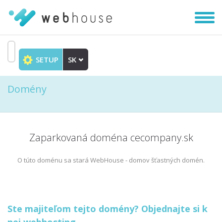
Zobra
|
Skryť
navig
SETUP
SK
Prejsť
na
Domény
obsah
Zaparkovaná doména cecompany.sk
O túto doménu sa stará WebHouse - domov šťastných domén.
Ste majiteľom tejto domény? Objednajte si k