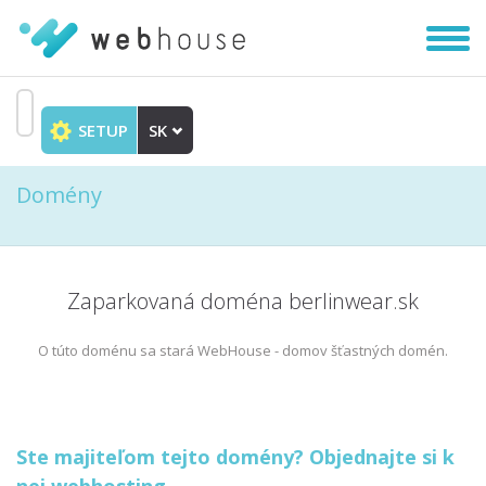
Zobra
|
Skryť
navig
SETUP
SK
Prejsť
na
Domény
obsah
Zaparkovaná doména berlinwear.sk
O túto doménu sa stará WebHouse - domov šťastných domén.
Ste majiteľom tejto domény? Objednajte si k