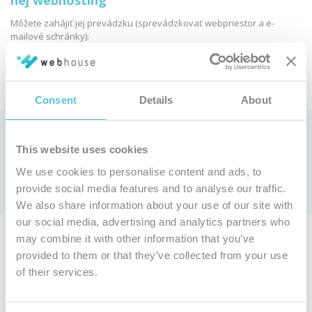
nej webhosting
Môžete zahájiť jej prevádzku (sprevádzkovať webpriestor a e-
mailové schránky):
Objednať webhosting
Consent
Details
About
Ako si vybrať webhostingovú službu?
This website uses cookies
Pozrite si
porovnanie parametrov webhostingových služieb »
We use cookies to personalise content and ads, to
Len u nás webhosting už od 0,9 € bez DPH mesačne (
cenník
)
provide social media features and to analyse our traffic.
s jedinečnou
garanciou 100 % dostupnosti
We also share information about your use of our site with
our social media, advertising and analytics partners who
Ak nie ste majiteľom tejto domény, môžete si objednať vlastnú
may combine it with other information that you’ve
doménu a webhosting.
provided to them or that they’ve collected from your use
of their services.
Objednať inú doménu