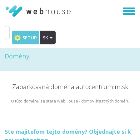
Zobra
|
Skryť
navig
SETUP
SK
Prejsť
na
Domény
obsah
Zaparkovaná doména autocentrumlm.sk
O túto doménu sa stará WebHouse - domov šťastných domén.
Ste majiteľom tejto domény? Objednajte si k