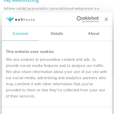
nej webhosting
Môžete zahájiť jej prevádzku (sprevádzkovať webpriestor a e-
mailové schránky):
Objednať webhosting
Consent
Details
About
Ako si vybrať webhostingovú službu?
This website uses cookies
Pozrite si
We use cookies to personalise content and ads, to
porovnanie parametrov webhostingových služieb »
Len u nás webhosting už od 0,9 € bez DPH mesačne (
cenník
)
provide social media features and to analyse our traffic.
s jedinečnou
garanciou 100 % dostupnosti
We also share information about your use of our site with
our social media, advertising and analytics partners who
may combine it with other information that you’ve
Ak nie ste majiteľom tejto domény, môžete si objednať vlastnú
provided to them or that they’ve collected from your use
doménu a webhosting.
of their services.
Objednať inú doménu
Consent