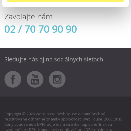
Zavolajte nám
02 / 70 70 90 90
Sledujte nás aj
na sociálnych sieťach
Copyright © 2026 WebHouse. WebHouse a domCheck sú
registrované ochranné známky spoločnosti WebHouse, 2006, 2015.
Ceny uvádzame s DPH, ak je to na stránke napísané. Inak sú
uvedené bez DPH. Kompletný cenník vrátane DPH nájdete
tu
.