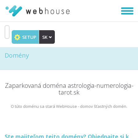
Zobra
|
Skryť
navig
SETUP
SK
Prejsť
na
Domény
obsah
Zaparkovaná doména astrologia-numerologia-
tarot.sk
O túto doménu sa stará WebHouse - domov šťastných domén.
Ste majiteľom tejto domény? Objednajte si k