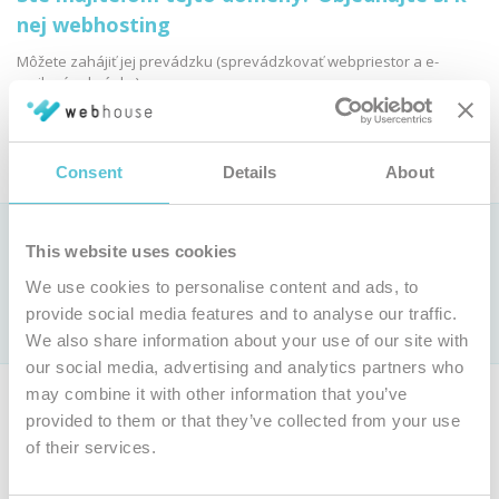
nej webhosting
Môžete zahájiť jej prevádzku (sprevádzkovať webpriestor a e-
mailové schránky):
Objednať webhosting
Consent
Details
About
Ako si vybrať webhostingovú službu?
This website uses cookies
Pozrite si
porovnanie parametrov webhostingových služieb »
We use cookies to personalise content and ads, to
Len u nás webhosting už od 0,9 € bez DPH mesačne (
cenník
)
provide social media features and to analyse our traffic.
s jedinečnou
garanciou 100 % dostupnosti
We also share information about your use of our site with
our social media, advertising and analytics partners who
may combine it with other information that you’ve
Ak nie ste majiteľom tejto domény, môžete si objednať vlastnú
provided to them or that they’ve collected from your use
doménu a webhosting.
of their services.
Objednať inú doménu