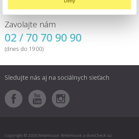
Deny
Zavolajte nám
02 / 70 70 90 90
(dnes do 19:00)
Sledujte nás aj
na sociálnych sieťach
Copyright © 2026 WebHouse. WebHouse a domCheck sú