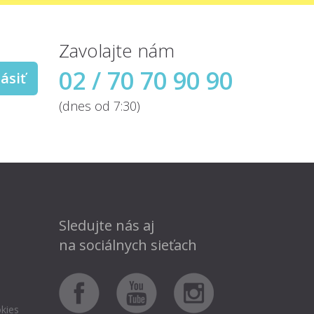
Zavolajte nám
02 / 70 70 90 90
ásiť
(dnes od 7:30)
Sledujte nás aj
na sociálnych sieťach
kies