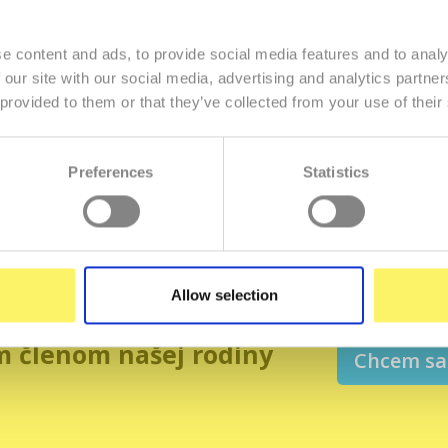
e content and ads, to provide social media features and to analy
 our site with our social media, advertising and analytics partn
te majiteľom tejto domény, môžete si objednať vlastnú doménu a we
 provided to them or that they’ve collected from your use of their
Objednať inú doménu
Preferences
Statistics
Allow selection
m členom našej rodiny
Chcem sa 