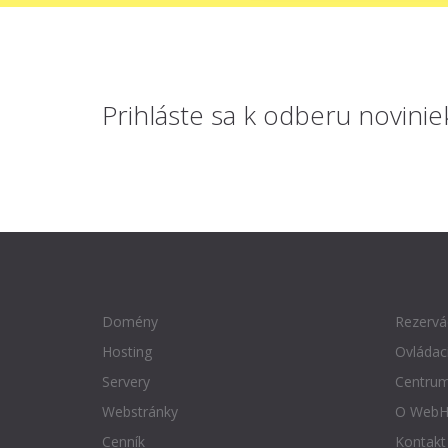
Prihláste sa
k odberu novinie
Domény
Rezervá
Hosting
Ovládac
Servery
Centrum
Webstránky
O WebH
Cenník
Kontakt