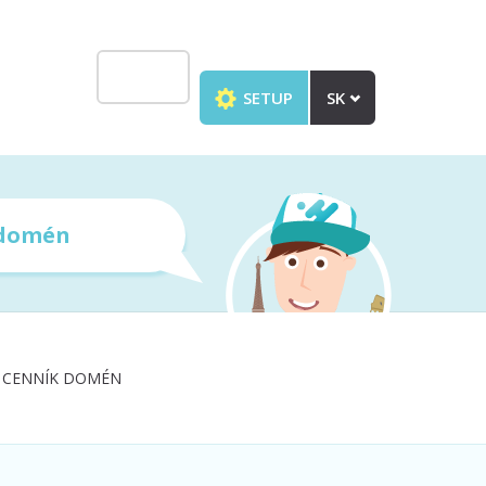
SETUP
SK
 domén
CENNÍK DOMÉN