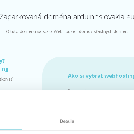
Zaparkovaná doména arduinoslovakia.e
O túto doménu sa stará WebHouse - domov šťastných domén.
y?
ting
Ako si vybrať webhostin
dzkovať
Pozrite si
porovnanie parametrov
služieb »
Len u nás webhosting už od 0,9 
(
cenník
)
s jedinečnou
garanciou 100 % dos
Details