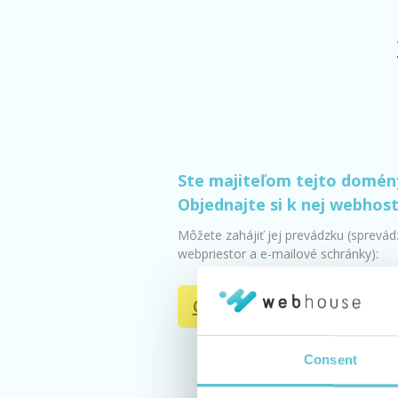
Ste majiteľom tejto domén
Objednajte si k nej webhos
Môžete zahájiť jej prevádzku (sprevá
webpriestor a e-mailové schránky):
Objednať webhosting
Consent