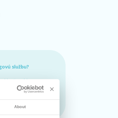
u
govú službu?
 webhostingových
€ bez DPH mesačne
tupnosti
About