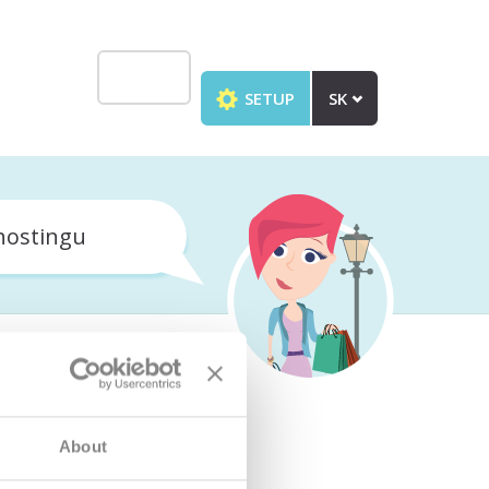
SETUP
SK
hostingu
About