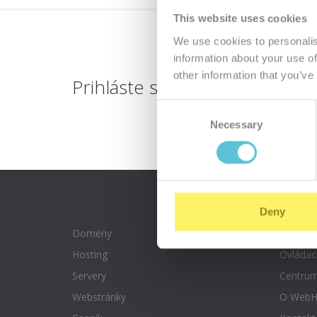
This website uses cookies
We use cookies to personalis
information about your use of
other information that you’ve
Prihláste sa
k odberu novinie
Consent
Necessary
Selection
Deny
Domény
Rezervá
Hosting
Ovládac
Servery
Centrum
Webstránky
O WebH