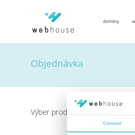
domény
w
Prejsť
na
obsah
Objednávka
Výber produktu
Consent