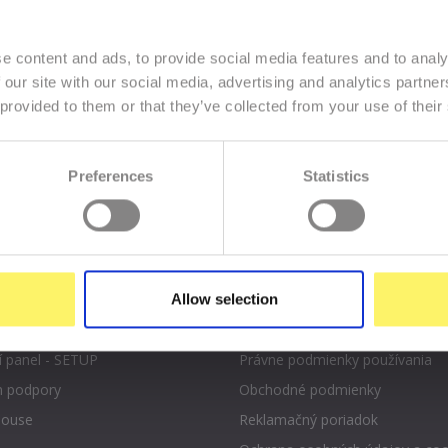
e content and ads, to provide social media features and to analy
 our site with our social media, advertising and analytics partn
Zadajte
 provided to them or that they’ve collected from your use of their
k
prihl
váš
e-
mail
Preferences
Statistics
Allow selection
cia exspirovaných domén
Prehlásenie o prístupnosti
í panel - SETUP
Právne podmienky používania
 podpory
Obchodné podmienky
ouse
Reklamačný poriadok