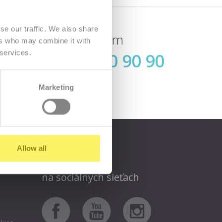
se our traffic. We also share
Zavolajte nám
ers who may combine it with
 services.
02 / 70 70 90 90
ásiť
(dnes do 16:00)
Marketing
Allow all
Sledujte nás aj
na sociálnych sieťach