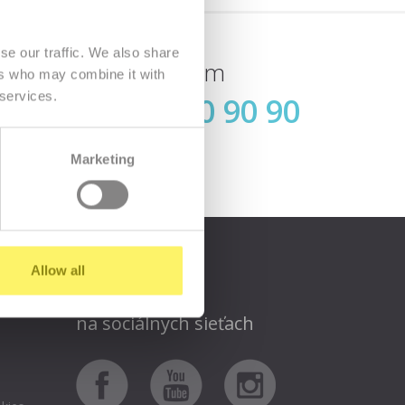
se our traffic. We also share
Zavolajte nám
ers who may combine it with
 services.
02 / 70 70 90 90
ásiť
(dnes do 16:00)
Marketing
Allow all
Sledujte nás aj
na sociálnych sieťach