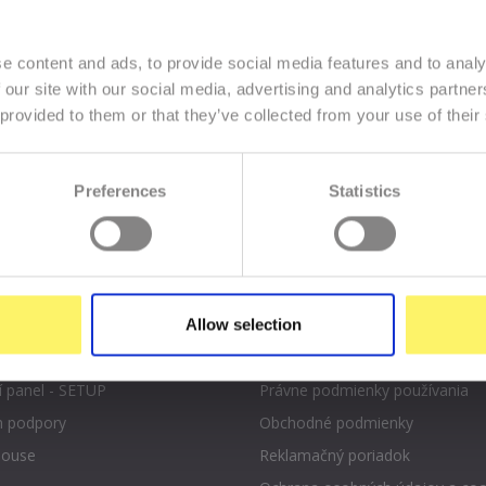
e content and ads, to provide social media features and to analy
 our site with our social media, advertising and analytics partn
Zadajte
 provided to them or that they’ve collected from your use of their
k
prihl
váš
e-
mail
Preferences
Statistics
Allow selection
cia exspirovaných domén
Prehlásenie o prístupnosti
í panel - SETUP
Právne podmienky používania
 podpory
Obchodné podmienky
ouse
Reklamačný poriadok