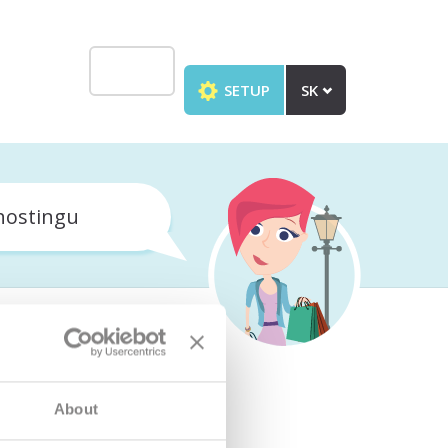
SETUP
SK
hostingu
About