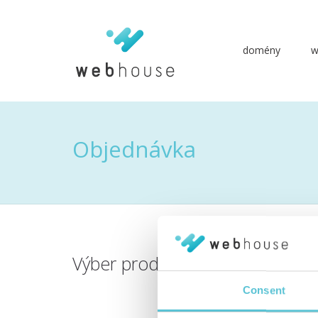
domény
w
Prejsť
na
obsah
Objednávka
Výber produktu
Consent