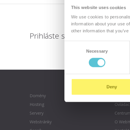
This website uses cookies
We use cookies to personalis
information about your use of
other information that you’ve
Prihláste sa
k odberu novinie
Consent
Necessary
Selection
Deny
Domény
Rezervá
Hosting
Ovládac
Servery
Centrum
Webstránky
O WebH